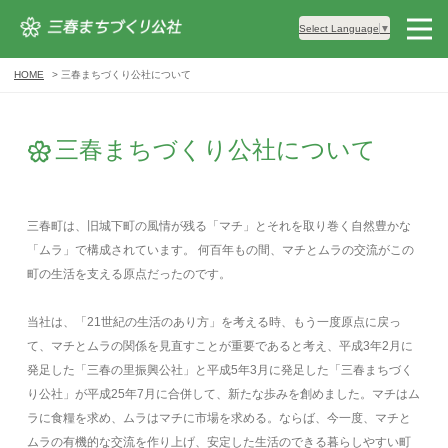
Select Language
▼
HOME
三春まちづくり公社について
三春まちづくり公社について
三春町は、旧城下町の風情が残る「マチ」とそれを取り巻く自然豊かな
「ムラ」で構成されています。 何百年もの間、マチとムラの交流がこの
町の生活を支える原点だったのです。
当社は、「21世紀の生活のあり方」を考える時、もう一度原点に戻っ
て、マチとムラの関係を見直すことが重要であると考え、平成3年2月に
発足した「三春の里振興公社」と平成5年3月に発足した「三春まちづく
り公社」が平成25年7月に合併して、新たな歩みを創めました。マチはム
ラに食糧を求め、ムラはマチに市場を求める。ならば、今一度、マチと
ムラの有機的な交流を作り上げ、安定した生活のできる暮らしやすい町