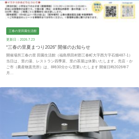
三春の里田園生活館
更新日：2026.7.23
“三春の里夏まつり2026” 開催のお知らせ
開催場所三春の里 田園生活館（福島県田村郡三春町大字西方字石畑487-1）
当日は、里の湯、レストラン四季菜、里の茶屋は休業いたします。売店・か
ご市（農産物直売所）は、8時30分から営業いたします 開催日時2026年7
月…