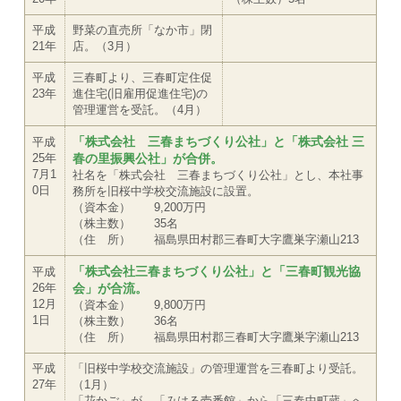
平成
野菜の直売所「なか市」閉
21年
店。（3月）
平成
三春町より、三春町定住促
23年
進住宅(旧雇用促進住宅)の
管理運営を受託。（4月）
「株式会社 三春まちづくり公社」と「株式会社 三
平成
25年
春の里振興公社」が合併。
7月1
社名を「株式会社 三春まちづくり公社」とし、本社事
0日
務所を旧桜中学校交流施設に設置。
（資本金） 9,200万円
（株主数） 35名
（住 所） 福島県田村郡三春町大字鷹巣字瀬山213
「株式会社三春まちづくり公社」と「三春町観光協
平成
26年
会」が合流。
12月
（資本金） 9,800万円
1日
（株主数） 36名
（住 所） 福島県田村郡三春町大字鷹巣字瀬山213
平成
「旧桜中学校交流施設」の管理運営を三春町より受託。
27年
（1月）
「花かご」が、「みはる壱番館」から「三春中町蔵」へ