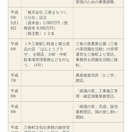
実現のための事業調整。
平成
「株式会社 三春まちづく
5年
り公社」設立
5月1
（資本金）2,000万円（授
8日
権資本 8,000万円）
（株主数）１２名
平成
ＪＲ三春駅に軽食と郷土産
三春の里農業公園（三春
6年
品の店 「ばんとうプラ
の里田園生活館）の管理
ザ」 を開店。大町・中町
運営を三春町より受託。
駐車場管理業務などを行な
事務所を田園生活館に移
う。（4月）
転。
平成
農産物直売所「かご市」
7年
開店。
平成
「紙漉の里」工事施工管
8年
理・確定測量業務受託。
平成
「紙漉の里」完成。販売
9年
業務受託。鶏の放し飼い
開始。
平成
三春町文化伝承館の維持管