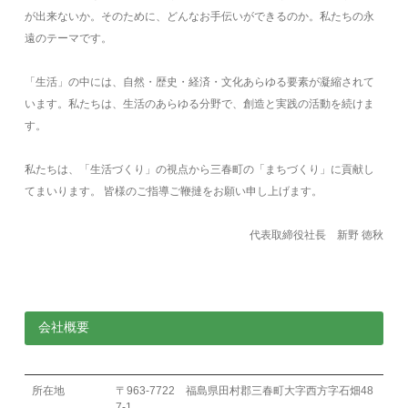
が出来ないか。そのために、どんなお手伝いができるのか。私たちの永
遠のテーマです。
「生活」の中には、自然・歴史・経済・文化あらゆる要素が凝縮されて
います。私たちは、生活のあらゆる分野で、創造と実践の活動を続けま
す。
私たちは、「生活づくり」の視点から三春町の「まちづくり」に貢献し
てまいります。 皆様のご指導ご鞭撻をお願い申し上げます。
代表取締役社長 新野 徳秋
会社概要
所在地
〒963-7722 福島県田村郡三春町大字西方字石畑48
7-1