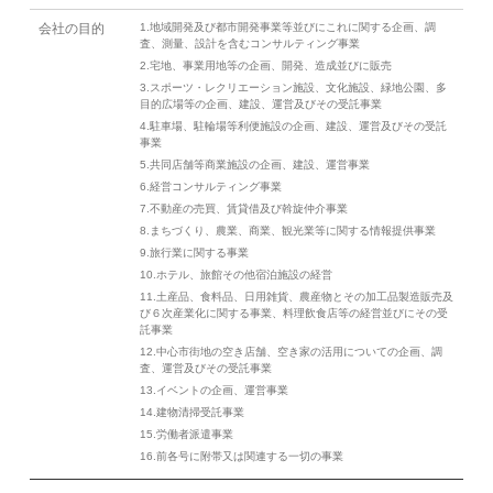
会社の目的
1.地域開発及び都市開発事業等並びにこれに関する企画、調
査、測量、設計を含むコンサルティング事業
2.宅地、事業用地等の企画、開発、造成並びに販売
3.スポーツ・レクリエーション施設、文化施設、緑地公園、多
目的広場等の企画、建設、運営及びその受託事業
4.駐車場、駐輪場等利便施設の企画、建設、運営及びその受託
事業
5.共同店舗等商業施設の企画、建設、運営事業
6.経営コンサルティング事業
7.不動産の売買、賃貸借及び斡旋仲介事業
8.まちづくり、農業、商業、観光業等に関する情報提供事業
9.旅行業に関する事業
10.ホテル、旅館その他宿泊施設の経営
11.土産品、食料品、日用雑貨、農産物とその加工品製造販売及
び６次産業化に関する事業、料理飲食店等の経営並びにその受
託事業
12.中心市街地の空き店舗、空き家の活用についての企画、調
査、運営及びその受託事業
13.イベントの企画、運営事業
14.建物清掃受託事業
15.労働者派遣事業
16.前各号に附帯又は関連する一切の事業