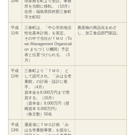
10年
理業務を町より受託。事務
所を当館に移転。（10月）
住所：福島県田村郡三春町
字大町82
平成
三春町は、「中心市街地活
農産物の商品化をめざ
11年
性化基本計画」を策定。
し、加工食品部門新設。
その中で当社がＴＭＯ（To
wn Management Organizati
on まちづくり機関）予定
者と位置づけられる。（3
月）
平成
三春町より「ＴＭＯ」 と
12年
して認可され、「みはる壱
番館」の計画・設計に着
手。（4月）
資本金を8,000万円まで増
資する。（10月）
（資本金）8,000万円（授
権資本 8,000万円）
（株主数）50名
平成
通産省にＴＭＯ計画 「み
13年
はる壱番館事業」を提出し