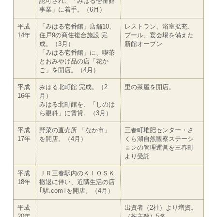
認可され、「みはる壱番館
事業」に着手。（6月）
平成
「みはる壱番館」店舗10、
レストラン、浴室拡充、
14年
住戸9の商住複合施設 完
プール、宴会場を備えた
成。（3月）
新館オープン
「みはる壱番館」に、喫茶
とおみやげ品の店「花か
ご」を開店。（4月）
平成
みはる北町館 完成。（2
里の茶屋を開店。
16年
月）
みはる北町館を、「しのは
ら眼科」に賃貸。（3月）
平成
野菜の直売所 「なか市」
三春町堆肥センター・さ
17年
を開店。（4月）
くら湖自然観察ステーシ
ョンの管理運営を三春町
より受託
平成
ＪＲ三春駅内のＫＩＯＳＫ
18年
撤退に伴い、近隣生活の店
｢駅.com｣を開店。（4月）
平成
出資者（2社）より増資。
20年
（株主数）5名