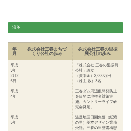
沿革
年
株式会社三春まちづ
株式会社三春の里振
月
くり公社の歩み
興公社の歩み
平成
「株式会社 三春の里振興
3年
公社」設立
2月2
（資本金）2,000万円
6日
（株主 数）3名
平成
三春ダム周辺乱開発防止
4年
を目的に地権者対策実
施。カントリーライフ研
究会発足。
平成
過足地区田園集落（紙漉
5年
の里）基本デザイン業務
受託。三春の里整備構想