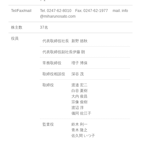
Tel/Fax/mail
Tel. 0247-62-8010 Fax. 0247-62-1977 mail. info
@miharunosato.com
株主数
37名
役員
代表取締役社長
新野 徳秋
代表取締役副社長
伊藤 朗
常務取締役
増子 博保
取締役相談役
深谷 茂
取締役
渡邉 宏二
白谷 夏樹
大内 俊昌
宗像 俊樹
渡辺 淳
儀同 佐江子
監査役
鈴木 利一
青木 隆之
佐久間 いつ子