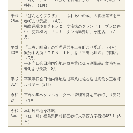
移転。（1月）
平成
「ばんとうプラザ」、「ふれあいの蔵」の管理運営を三
28年
春町より受託。（4月）
福島県環境創造センター交流棟のグランドオープンに伴
い、交流棟内に「コミュタン福島売店」を開店。（7
月）
平成
「三春北町蔵」の管理運営を三春町より受託。（4月）
30年
観光案内所「ＴＥＮＪＩＮ」を「三春北町蔵」で開店。
（5月）
平沢字四合田地内宅地造成事業に係る測量設計業務を三
春町より受託（8月）
平成
平沢字四合田地内宅地造成事業に係る造成業務を三春町
31年
より受託（2月）
令和
三春の里ベクレルセンターの管理運営を三春町より受託
2年
（4月）
令和
本店所在地を移転。
3年
（住 所）福島県田村郡三春町大字西方字石畑487-1（3
月）