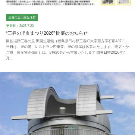
三春の里田園生活館
更新日：2026.7.23
“三春の里夏まつり2026” 開催のお知らせ
開催場所三春の里 田園生活館（福島県田村郡三春町大字西方字石畑487-1）
当日は、里の湯、レストラン四季菜、里の茶屋は休業いたします。売店・か
ご市（農産物直売所）は、8時30分から営業いたします 開催日時2026年7
月…