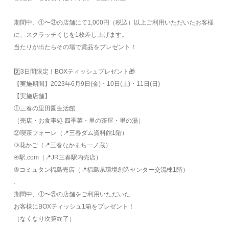
期間中、①〜③の店舗にて1,000円（税込）以上
ご利用いただいたお客様
に、スクラッチくじを
1枚差し上げます。
当たりが出たらその場で賞品をプレゼント！
2️⃣3日間限定！BOXティッシュプレゼント🎁
【実施期間】
2023年6月9日(金)・10日(土)・11日(日)
【実施店舗】
①三春の里田園生活館
（売店・お食事処 四季菜・里の茶屋・里の湯）
②喫茶フォーレ（📍三春ダム資料館1階）
③花かご（📍三春なかまち一ノ蔵）
④駅.com（📍JR三春駅内売店）
⑤コミュタン福島売店
（📍福島県環境創造センター交流棟1階）
.
期間中、①〜⑤の店舗をご利用いただいた
お客様にBOXティッシュ1箱をプレゼント！
（なくなり次第終了）