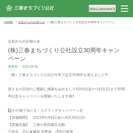
Select Language
▼
HOME
公社からのお知らせ
(株)三春まちづくり公社設立30周年キャンペーン
公社からのお知らせ
(株)三春まちづくり公社設立30周年キャン
ペーン
更新日： 2023.06.06
（株）三春まちづくり公社が今年で設立
30周年を迎えました🎊
皆さまの日頃のご愛顧に感謝を込めまして
6月9日(金)〜18日(日)まで
30周
年記念キャンペーンを開催いたします😄‼️
1️⃣その場で当たる！スクラッチキャンペーン✌️
【実施期間】
2023年6月9日(金)〜6月18日(日)
【実施店舗】
三春の里田園生活館
①売店 ②お食事処 四季菜 ③里の茶屋