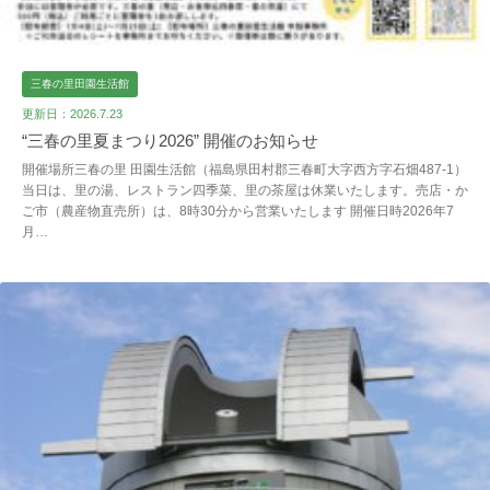
三春の里田園生活館
更新日：2026.7.23
“三春の里夏まつり2026” 開催のお知らせ
開催場所三春の里 田園生活館（福島県田村郡三春町大字西方字石畑487-1）
当日は、里の湯、レストラン四季菜、里の茶屋は休業いたします。売店・か
ご市（農産物直売所）は、8時30分から営業いたします 開催日時2026年7
月…