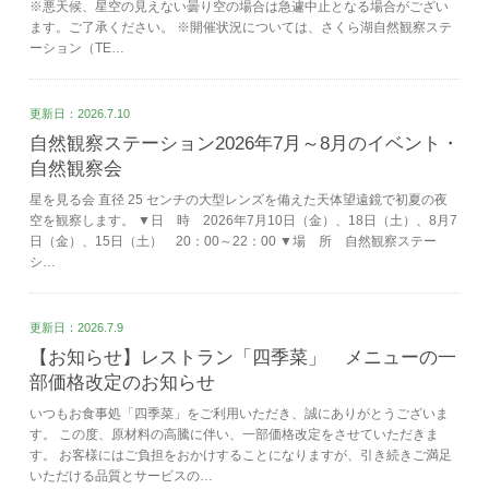
※悪天候、星空の見えない曇り空の場合は急遽中止となる場合がござい
ます。ご了承ください。 ※開催状況については、さくら湖自然観察ステ
ーション（TE…
更新日：2026.7.10
自然観察ステーション2026年7月～8月のイベント・
自然観察会
星を見る会 直径 25 センチの大型レンズを備えた天体望遠鏡で初夏の夜
空を観察します。 ▼日 時 2026年7月10日（金）、18日（土）、8月7
日（金）、15日（土） 20：00～22：00 ▼場 所 自然観察ステー
シ…
更新日：2026.7.9
【お知らせ】レストラン「四季菜」 メニューの一
部価格改定のお知らせ
いつもお食事処「四季菜」をご利用いただき、誠にありがとうございま
す。 この度、原材料の高騰に伴い、一部価格改定をさせていただきま
す。 お客様にはご負担をおかけすることになりますが、引き続きご満足
いただける品質とサービスの…