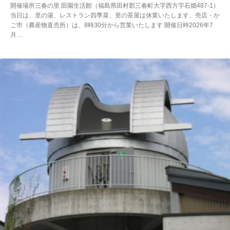
開催場所三春の里 田園生活館（福島県田村郡三春町大字西方字石畑487-1）
当日は、里の湯、レストラン四季菜、里の茶屋は休業いたします。売店・か
ご市（農産物直売所）は、8時30分から営業いたします 開催日時2026年7
月…