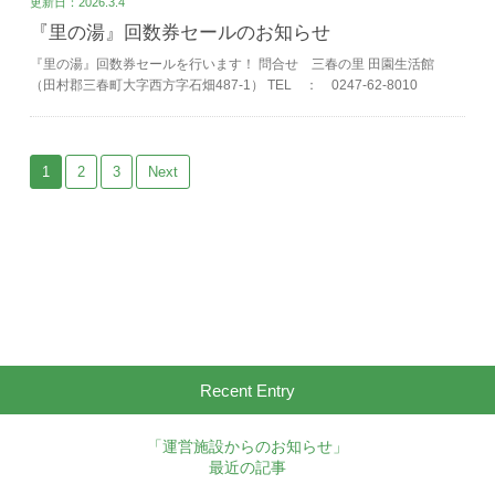
更新日：2026.3.4
『里の湯』回数券セールのお知らせ
『里の湯』回数券セールを行います！ 問合せ 三春の里 田園生活館
（田村郡三春町大字西方字石畑487-1） TEL ： 0247-62-8010
1
2
3
Next
Recent Entry
「運営施設からのお知らせ」
最近の記事