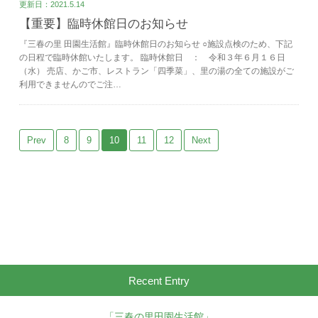
更新日：2021.5.14
【重要】臨時休館日のお知らせ
『三春の里 田園生活館』臨時休館日のお知らせ ○施設点検のため、下記
の日程で臨時休館いたします。 臨時休館日 ： 令和３年６月１６日
（水） 売店、かご市、レストラン「四季菜」、里の湯の全ての施設がご
利用できませんのでご注…
Prev
8
9
10
11
12
Next
Recent Entry
「三春の里田園生活館」