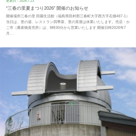
更新日：2026.7.23
“三春の里夏まつり2026” 開催のお知らせ
開催場所三春の里 田園生活館（福島県田村郡三春町大字西方字石畑487-1）
当日は、里の湯、レストラン四季菜、里の茶屋は休業いたします。売店・か
ご市（農産物直売所）は、8時30分から営業いたします 開催日時2026年7
月…