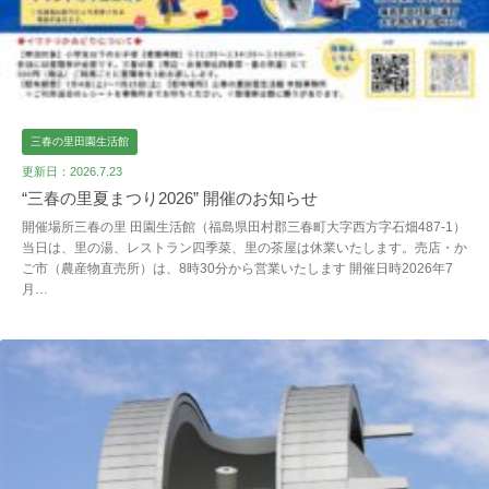
三春の里田園生活館
更新日：2026.7.23
“三春の里夏まつり2026” 開催のお知らせ
開催場所三春の里 田園生活館（福島県田村郡三春町大字西方字石畑487-1）
当日は、里の湯、レストラン四季菜、里の茶屋は休業いたします。売店・か
ご市（農産物直売所）は、8時30分から営業いたします 開催日時2026年7
月…