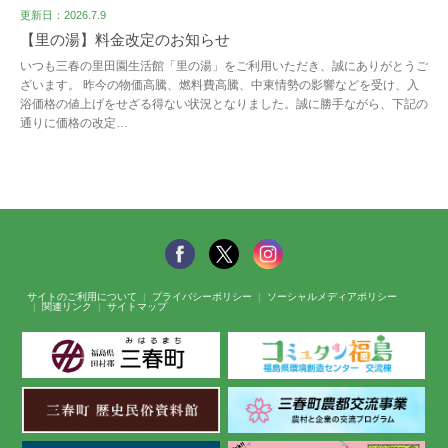
更新日：2026.7.9
【里の湯】料金改定のお知らせ
いつも三春の里田園生活館「里の湯」をご利用いただき、誠にありがとうご
ざいます。 昨今の物価高騰、燃料費高騰、中東情勢の影響などを受け、入
浴価格の値上げをせざる得ない状況となりました。誠に勝手ながら、下記の
通りに価格の改定…
サイトのご利用について
プライバシーポリシー
ソーシャルメディアポリシー
関連リンク
サイトマップ