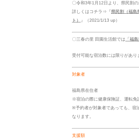
〇令和3年1月12日より、県民割
詳しくはコチラ⇒『
県民割（福島
ト）
』（2021/1/13 up）
〇三春の里 田園生活館では
「福島
受付可能な宿泊数には限りがあり
対象者
福島県在住者
※宿泊の際に健康保険証、運転免
※予約者が対象者であっても、宿
なります。
支援額