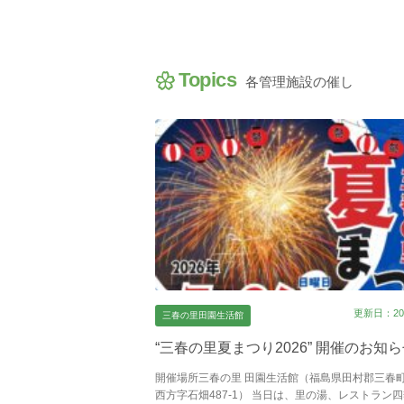
Topics
各管理施設の催し
更新日：202
三春の里田園生活館
“三春の里夏まつり2026” 開催のお知
開催場所三春の里 田園生活館（福島県田村郡三春
西方字石畑487-1） 当日は、里の湯、レストラン