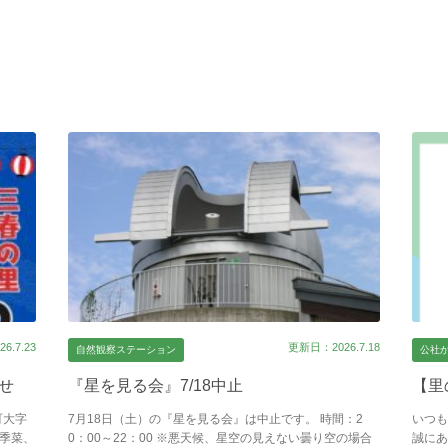
6.7.23
更新日：2026.7.18
自然観察ステーション
公社
らせ
『星を見る会』7/18中止
【里
町大字
7月18日（土）の『星を見る会』は中止です。 時間：2
いつも
四季菜、
0：00～22：00 ※悪天候、星空の見えない曇り空の場合
誠にあ