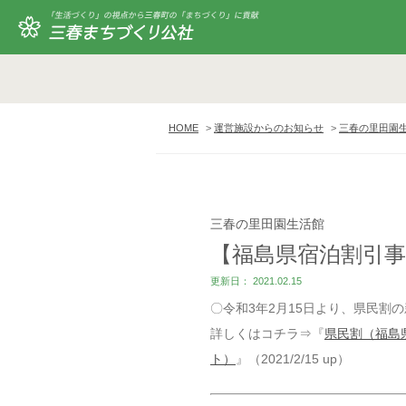
HOME
運営施設からのお知らせ
三春の里田園
三春の里田園生活館
【福島県宿泊割引事
更新日： 2021.02.15
〇令和3年2月15日より、県民割
詳しくはコチラ⇒『
県民割（福島
ト）
』（2021/2/15 up）