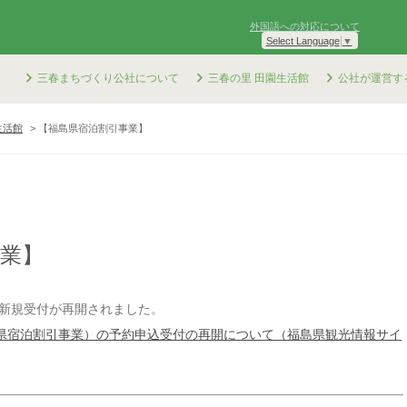
外国語への対応について
Select Language
▼
三春まちづくり公社について
三春の里 田園生活館
公社が運営す
生活館
【福島県宿泊割引事業】
業】
の新規受付が再開されました。
県宿泊割引事業）の予約申込受付の再開について（福島県観光情報サイ