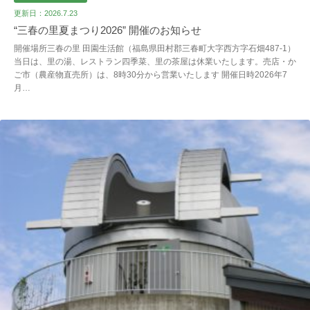
更新日：2026.7.23
“三春の里夏まつり2026” 開催のお知らせ
開催場所三春の里 田園生活館（福島県田村郡三春町大字西方字石畑487-1）
当日は、里の湯、レストラン四季菜、里の茶屋は休業いたします。売店・か
ご市（農産物直売所）は、8時30分から営業いたします 開催日時2026年7
月…