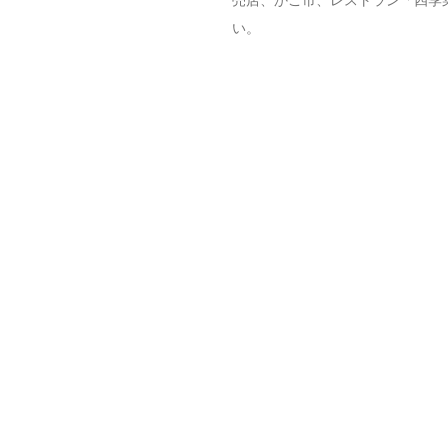
売店、かご市、レストラン「四季
い。