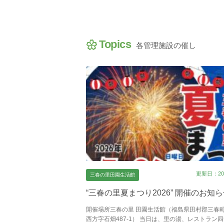
Topics
各管理施設の催し
更新日：202
三春の里田園生活館
“三春の里夏まつり2026” 開催のお知
開催場所三春の里 田園生活館（福島県田村郡三春
西方字石畑487-1） 当日は、里の湯、レストラン