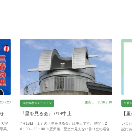
6.7.23
更新日：2026.7.18
自然観察ステーション
公社
らせ
『星を見る会』7/18中止
【里
町大字
7月18日（土）の『星を見る会』は中止です。 時間：2
いつも
四季菜、
0：00～22：00 ※悪天候、星空の見えない曇り空の場合
誠にあ