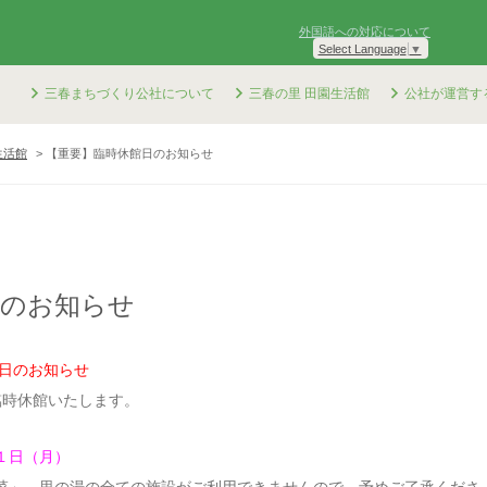
外国語への対応について
Select Language
▼
三春まちづくり公社について
三春の里 田園生活館
公社が運営す
生活館
【重要】臨時休館日のお知らせ
日のお知らせ
館日のお知らせ
臨時休館いたします。
１日（月）