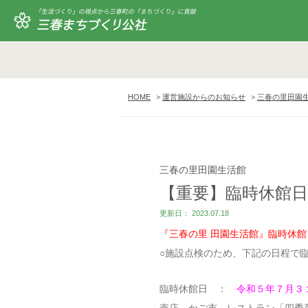
HOME
運営施設からのお知らせ
三春の里田園
三春の里田園生活館
【重要】臨時休館
更新日： 2023.07.18
『三春の里 田園生活館』臨時休
○施設点検のため、下記の日程で
臨時休館日 ：
令和５年７月３