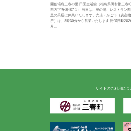
開催場所三春の里 田園生活館（福島県田村郡三春
西方字石畑487-1） 当日は、里の湯、レストラン
里の茶屋は休業いたします。売店・かご市（農産物
所）は、8時30分から営業いたします 開催日時202
月…
サイトのご利用につ