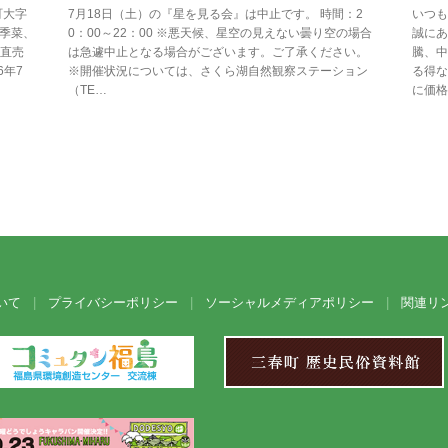
町大字
7月18日（土）の『星を見る会』は中止です。 時間：2
いつも
四季菜、
0：00～22：00 ※悪天候、星空の見えない曇り空の場合
誠にあ
直売
は急遽中止となる場合がございます。ご了承ください。
騰、中
6年7
※開催状況については、さくら湖自然観察ステーション
る得な
（TE…
に価格
いて
プライバシーポリシー
ソーシャルメディアポリシー
関連リ