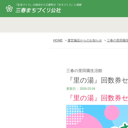
HOME
運営施設からのお知らせ
三春の里田園
三春の里田園生活館
『里の湯』回数券
更新日： 2026.03.04
『里の湯』回数券