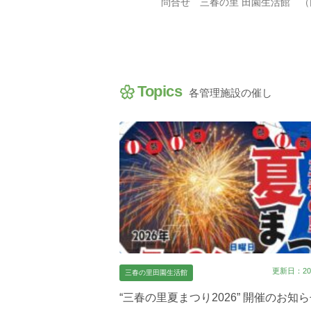
問合せ 三春の里 田園生活館 （田村郡
Topics
各管理施設の催し
更新日：202
三春の里田園生活館
“三春の里夏まつり2026” 開催のお知