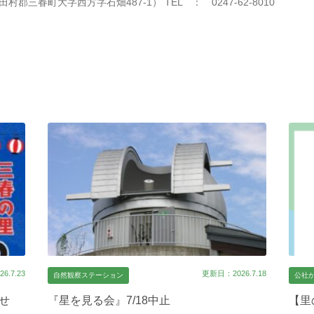
三春町大字西方字石畑487-1） TEL ： 0247-62-8010
6.7.23
更新日：2026.7.18
自然観察ステーション
公社
らせ
『星を見る会』7/18中止
【里