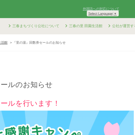
外国語への対応について
Select Language
▼
三春まちづくり公社について
三春の里 田園生活館
公社が運営す
生活館
『里の湯』回数券セールのお知らせ
セールのお知らせ
セールを行います！