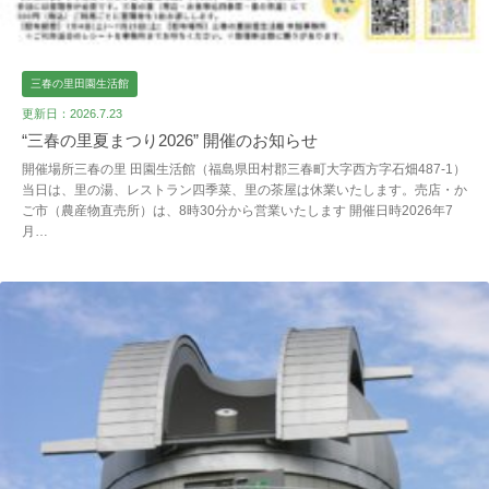
三春の里田園生活館
更新日：2026.7.23
“三春の里夏まつり2026” 開催のお知らせ
開催場所三春の里 田園生活館（福島県田村郡三春町大字西方字石畑487-1）
当日は、里の湯、レストラン四季菜、里の茶屋は休業いたします。売店・か
ご市（農産物直売所）は、8時30分から営業いたします 開催日時2026年7
月…