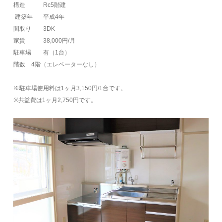
構造
Rc5階建
建築年
平成4年
間取り
3DK
家賃 38
,000円/月
駐車場
有（1台）
階数 4
階（エレベーターなし）
※駐車場使用料は1ヶ月3,150円/1台です。
※共益費は1ヶ月2,750円です。