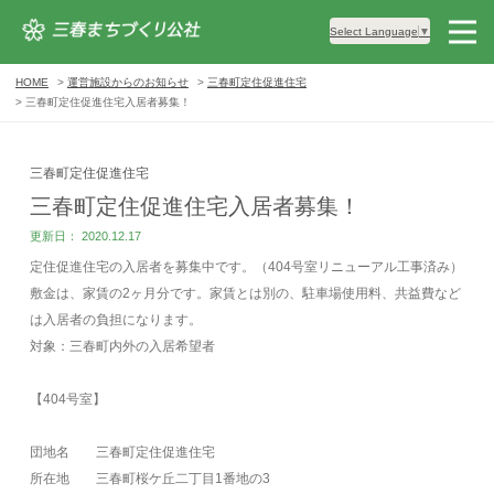
Select Language
▼
HOME
運営施設からのお知らせ
三春町定住促進住宅
三春町定住促進住宅入居者募集！
三春町定住促進住宅
三春町定住促進住宅入居者募集！
更新日： 2020.12.17
定住促進住宅の入居者を募集中です。（404号室リニューアル工事済み）
敷金は、家賃の2ヶ月分です。家賃とは別の、駐車場使用料、共益費など
は入居者の負担になります。
対象：三春町内外の入居希望者
【404号室】
団地名
三春町定住促進住宅
所在地
三春町桜ケ丘二丁目1番地の3