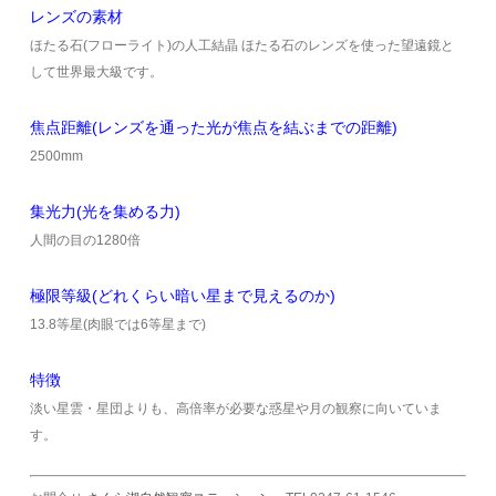
レンズの素材
ほたる石(フローライト)の人工結晶 ほたる石のレンズを使った望遠鏡と
して世界最大級です。
焦点距離(レンズを通った光が焦点を結ぶまでの距離)
2500mm
集光力(光を集める力)
人間の目の1280倍
極限等級(どれくらい暗い星まで見えるのか)
13.8等星(肉眼では6等星まで)
特徴
淡い星雲・星団よりも、高倍率が必要な惑星や月の観察に向いていま
す。