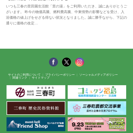
いつも三春の里田園生活館「里の湯」をご利用いただき、誠にありがとうご
ざいます。 昨今の物価高騰、燃料費高騰、中東情勢の影響などを受け、入
浴価格の値上げをせざる得ない状況となりました。誠に勝手ながら、下記の
通りに価格の改定…
サイトのご利用について
プライバシーポリシー
ソーシャルメディアポリシー
関連リンク
サイトマップ