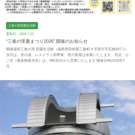
三春の里田園生活館
更新日：2026.7.23
“三春の里夏まつり2026” 開催のお知らせ
開催場所三春の里 田園生活館（福島県田村郡三春町大字西方字石畑487-1）
当日は、里の湯、レストラン四季菜、里の茶屋は休業いたします。売店・か
ご市（農産物直売所）は、8時30分から営業いたします 開催日時2026年7
月…